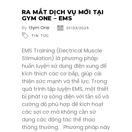
RA MẮT DỊCH VỤ MỚI TẠI
GYM ONE – EMS
By:
Gym One
01/03/2025
TIN TỨC
EMS Training (Electrical Muscle
Stimulation) là phương pháp
huấn luyện sử dụng điện xung để
kích thích các cơ bắp, giúp cải
thiện sức mạnh và thể lực. Trong
quá trình tập luyện EMS, một thiết
bị phát ra sóng điện với tần số và
cường độ phù hợp để kích hoạt
các sợi cơ mà không cần sử
dụng các động tác thể thao
thông thường. Phương pháp này