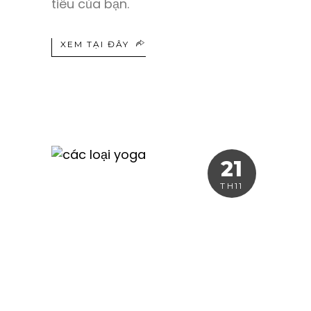
tiêu của bạn.
XEM TẠI ĐÂY
21
TH11