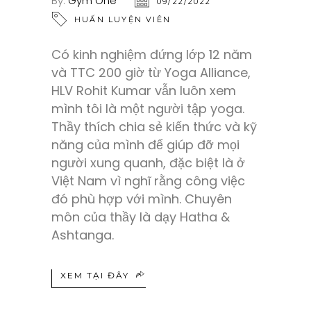
By:
Gym One
09/22/2022
HUẤN LUYỆN VIÊN
Có kinh nghiệm đứng lớp 12 năm
và TTC 200 giờ từ Yoga Alliance,
HLV Rohit Kumar vẫn luôn xem
mình tôi là một người tập yoga.
Thầy thích chia sẻ kiến thức và kỹ
năng của mình để giúp đỡ mọi
người xung quanh, đặc biệt là ở
Việt Nam vì nghĩ rằng công việc
đó phù hợp với mình. Chuyên
môn của thầy là dạy Hatha &
Ashtanga.
XEM TẠI ĐÂY