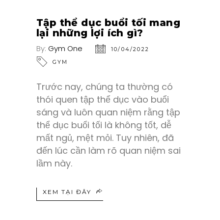
Tập thể dục buổi tối mang
lại những lợi ích gì?
By:
Gym One
10/04/2022
GYM
Trước nay, chúng ta thường có
thói quen tập thể dục vào buổi
sáng và luôn quan niệm rằng tập
thể dục buổi tối là không tốt, dễ
mất ngủ, mệt mỏi. Tuy nhiên, đã
đến lúc cần làm rõ quan niệm sai
lầm này.
XEM TẠI ĐÂY