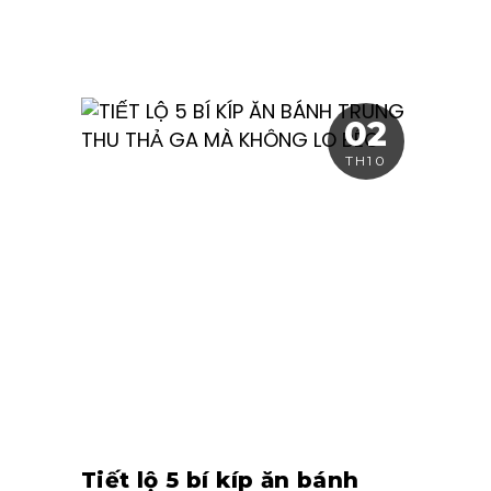
02
TH10
Tiết lộ 5 bí kíp ăn bánh