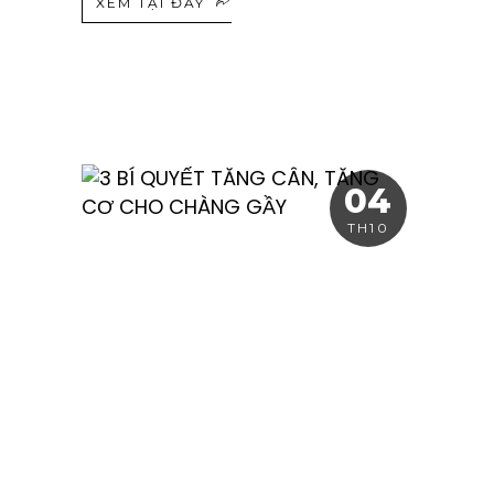
XEM TẠI ĐÂY
04
TH10