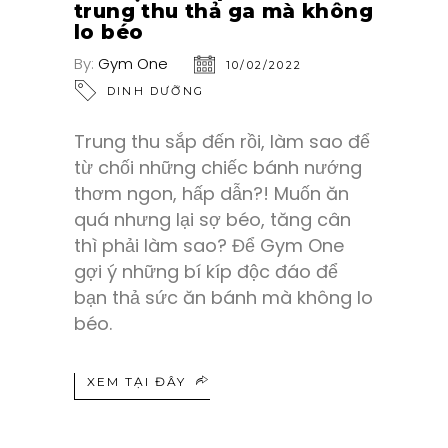
trung thu thả ga mà không
lo béo
By:
Gym One
10/02/2022
DINH DƯỠNG
Trung thu sắp đến rồi, làm sao để
từ chối những chiếc bánh nướng
thơm ngon, hấp dẫn?! Muốn ăn
quá nhưng lại sợ béo, tăng cân
thì phải làm sao? Để Gym One
gợi ý những bí kíp độc đáo để
bạn thả sức ăn bánh mà không lo
béo.
XEM TẠI ĐÂY