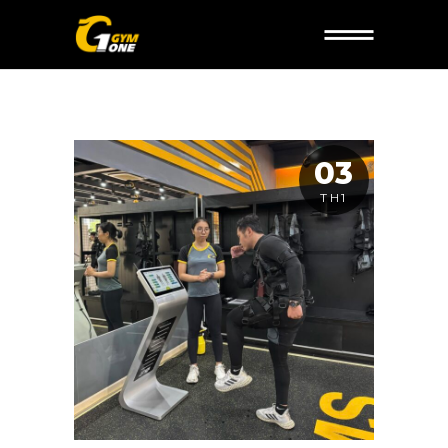
03
TH1