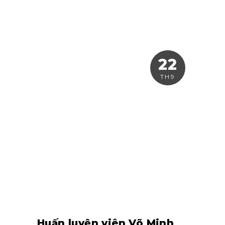
22
TH9
Huấn luyện viên Võ Minh