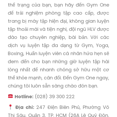
thể trạng của bạn, bạn hãy đến Gym One
để trải nghiệm phòng tập cao cấp, được
trang bị máy tập hiện đại, không gian luyện
tập thoải mái và tiện nghi, đội ngũ HLV được
đào tạo chuyên nghiệp, bài bản. Với các
dịch vụ luyện tập đa dạng từ Gym, Yoga,
Boxing, Huấn luyện viên cá nhân hứa hẹn sẽ
đem đến cho bạn những giờ luyện tập hài
lòng nhất để nhanh chóng sở hữu một cơ
thể khỏe mạnh, cân đối. Đến Gym One ngay,
chúng tôi luôn sẵn sàng chào đón bạn
.
Hotline:
(028) 39 300 222
Địa chỉ:
247 Điện Biên Phủ, Phường Võ
Thị Sáu, Quận 3, TP. HCM (26A Lê Quý Đôn,