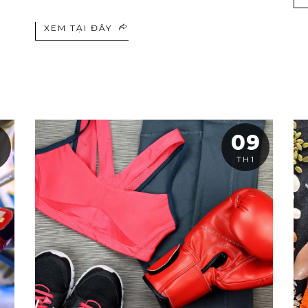
XEM TẠI ĐÂY
09
TH1