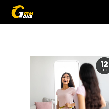
12
TH1