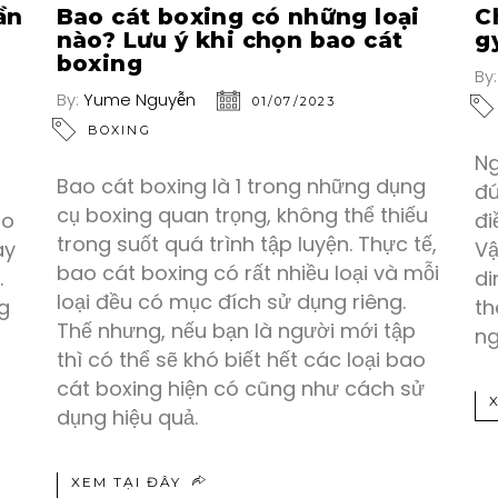
ần
Bao cát boxing có những loại
C
nào? Lưu ý khi chọn bao cát
g
boxing
By
By:
Yume Nguyễn
01/07/2023
BOXING
Ng
Bao cát boxing là 1 trong những dụng
đú
cụ boxing quan trọng, không thể thiếu
ho
đi
trong suốt quá trình tập luyện. Thực tế,
ay
Vậ
bao cát boxing có rất nhiều loại và mỗi
.
di
loại đều có mục đích sử dụng riêng.
g
th
Thế nhưng, nếu bạn là người mới tập
ng
thì có thể sẽ khó biết hết các loại bao
cát boxing hiện có cũng như cách sử
dụng hiệu quả.
XEM TẠI ĐÂY