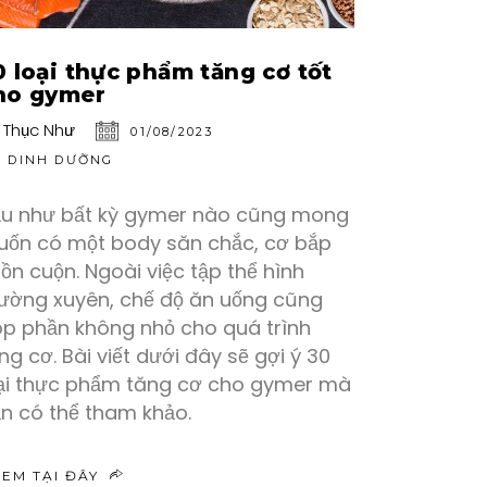
0 loại thực phẩm tăng cơ tốt
ho gymer
:
Thục Như
01/08/2023
DINH DƯỠNG
u như bất kỳ gymer nào cũng mong
ốn có một body săn chắc, cơ bắp
ồn cuộn. Ngoài việc tập thể hình
ường xuyên, chế độ ăn uống cũng
p phần không nhỏ cho quá trình
ng cơ. Bài viết dưới đây sẽ gợi ý 30
ại thực phẩm tăng cơ cho gymer mà
n có thể tham khảo.
XEM TẠI ĐÂY