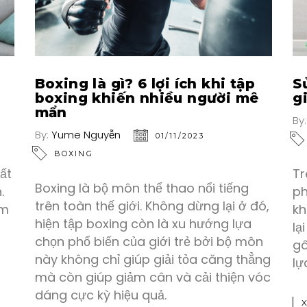
Boxing là gì? 6 lợi ích khi tập
S
boxing khiến nhiều người mê
g
mẩn
By
By:
Yume Nguyễn
01/11/2023
BOXING
ất
Tr
Boxing là bộ môn thể thao nổi tiếng
.
ph
trên toàn thế giới. Không dừng lại ở đó,
ẩm
kh
hiện tập boxing còn là xu hướng lựa
lạ
chọn phổ biến của giới trẻ bởi bộ môn
gâ
này không chỉ giúp giải tỏa căng thẳng
lự
mà còn giúp giảm cân và cải thiện vóc
dáng cực kỳ hiệu quả.