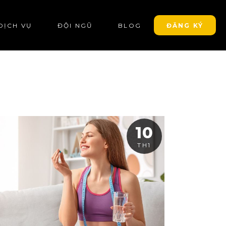
DỊCH VỤ
ĐỘI NGŨ
BLOG
ĐĂNG KÝ
10
TH1