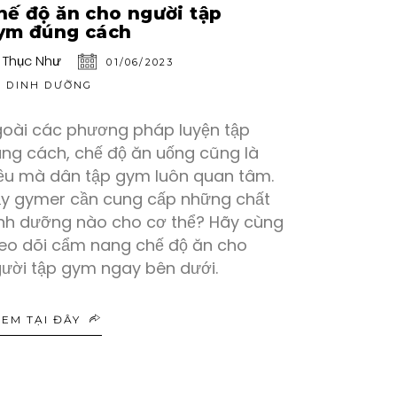
hế độ ăn cho người tập
ym đúng cách
:
Thục Như
01/06/2023
DINH DƯỠNG
oài các phương pháp luyện tập
ng cách, chế độ ăn uống cũng là
ều mà dân tập gym luôn quan tâm.
y gymer cần cung cấp những chất
nh dưỡng nào cho cơ thể? Hãy cùng
eo dõi cẩm nang chế độ ăn cho
ười tập gym ngay bên dưới.
XEM TẠI ĐÂY