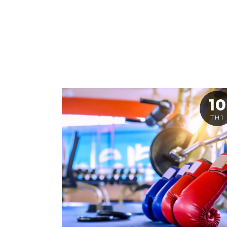
10
TH1