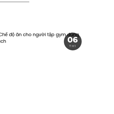
06
TH1