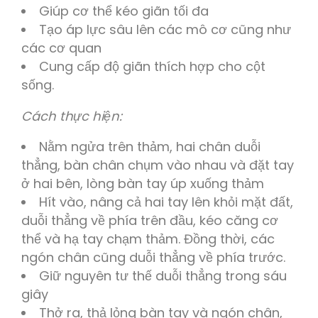
Giúp cơ thể kéo giãn tối đa
Tạo áp lực sâu lên các mô cơ cũng như
các cơ quan
Cung cấp độ giãn thích hợp cho cột
sống.
Cách thực hiện:
Nằm ngửa trên thảm, hai chân duỗi
thẳng, bàn chân chụm vào nhau và đặt tay
ở hai bên, lòng bàn tay úp xuống thảm
Hít vào, nâng cả hai tay lên khỏi mặt đất,
duỗi thẳng về phía trên đầu, kéo căng cơ
thể và hạ tay chạm thảm. Đồng thời, các
ngón chân cũng duỗi thẳng về phía trước.
Giữ nguyên tư thế duỗi thẳng trong sáu
giây
Thở ra, thả lỏng bàn tay và ngón chân,