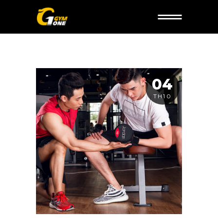
04
TH10