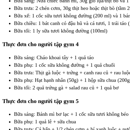
Bữa sáng: Nửa chiếc bánh mì, 30g giò lụa/thịt bò và 1
Bữa trưa: 2 chén cơm, 30g thịt heo hoặc thịt bò (tầm
Bữa xế: 1 cốc sữa tươi không đường (200 ml) và 1 bá
Bữa chiều: 1 bát canh có đậu hũ và cá tươi, 1 trái táo 
Bữa tối: 1 ly sữa tươi không đường (100ml)
Thực đơn cho người tập gym 4
Bữa sáng: Cháo khoai tây + 1 quả táo
Bữa phụ: 1 cốc sữa không đường + 1 quả chuối
Bữa trưa: Thịt gà luộc + trứng + canh rau củ + rau lu
Bữa phụ: Hạt hạnh nhân (50g) + 1 hộp sữa chua (200g
Bữa tối: 2 quả trứng gà + salad rau củ + 1 quả bơ
Thực đơn cho người tập gym 5
Bữa sáng: Bánh mì bơ lạc + 1 cốc sữa tươi không béo
Bữa phụ: 1 quả lê + sữa chua
Bữa trưa: Cá hấp + 1/2 chén cơm + bí xanh luộc + nư