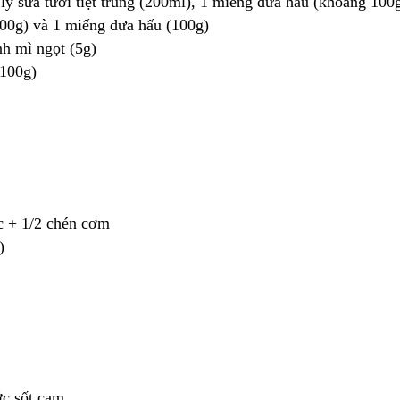
 ly sữa tươi tiệt trùng (200ml), 1 miếng dưa hấu (khoảng 100
 200g) và 1 miếng dưa hấu (100g)
nh mì ngọt (5g)
(100g)
ộc + 1/2 chén cơm
)
ớc sốt cam