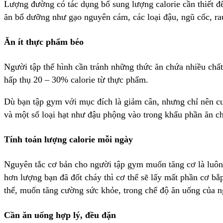
Lượng đường có tác dụng bổ sung lượng calorie cần thiết đ
ăn bổ dưỡng như gạo nguyên cám, các loại đậu, ngũ cốc, r
Ăn ít thực phẩm béo
Người tập thể hình cần tránh những thức ăn chứa nhiều chất
hấp thụ 20 – 30% calorie từ thực phẩm.
Dù bạn tập gym với mục đích là giảm cân, nhưng chỉ nên c
và một số loại hạt như đậu phộng vào trong khẩu phần ăn c
Tính toán lượng calorie mỗi ngày
Nguyên tắc cơ bản cho người tập gym muốn tăng cơ là luôn đ
hơn lượng bạn đã đốt cháy thì cơ thể sẽ lấy mất phần cơ b
thế, muốn tăng cường sức khỏe, trong chế độ ăn uống của n
Cần ăn uống hợp lý, đều đặn