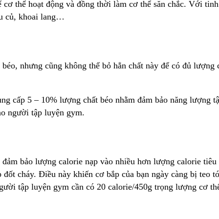
ể cơ thể hoạt động và đồng thời làm cơ thể săn chắc. Với ti
au củ, khoai lang…
 béo, nhưng cũng không thể bỏ hẳn chất này để có đủ lượng c
ung cấp 5 – 10% lượng chất béo nhằm đảm bảo năng lượng tập
ho người tập luyện gym.
ảm bảo lượng calorie nạp vào nhiều hơn lượng calorie tiêu ha
ắp đốt cháy. Điều này khiến cơ bắp của bạn ngày càng bị teo
gười tập luyện gym cần có 20 calorie/450g trọng lượng cơ th