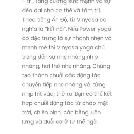
– trí, tăng cường sức mạnh và sự
dẻo dai cho cơ thể và tâm trí.
Theo tiếng Ấn Độ, từ Vinyasa có
nghĩa là “kết nối”. Nếu Power yoga
có đặc trưng là sự nhanh nhẹn và
mạnh mẽ thì Vinyasa yoga chú
trọng đến sự nhẹ nhàng nhịp
nhàng, hơi thở nhẹ nhàng. Chúng
tạo thành chuỗi các động tác
chuyển tiếp nhẹ nhàng với từng
nhịp hít vào, thở ra. Bạn có thể kết
hợp chuỗi động tác từ chào mặt
trời, chiến binh, cân bằng, uốn
lưng và duỗi cơ ở tư thế ngồi.