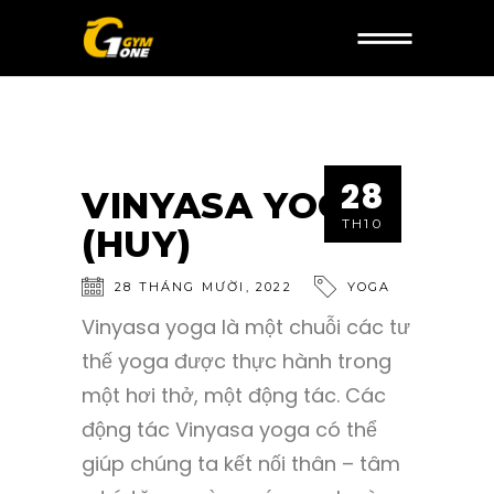
28
VINYASA YOGA
TH10
(HUY)
28
THÁNG MƯỜI
,
2022
YOGA
Vinyasa yoga là một chuỗi các tư
thế yoga được thực hành trong
một hơi thở, một động tác. Các
động tác Vinyasa yoga có thể
giúp chúng ta kết nối thân – tâm