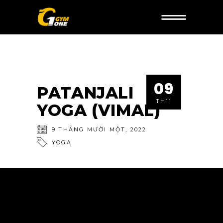
09
PATANJALI
TH11
YOGA (VIMAL)
9
THÁNG MƯỜI MỘT
,
2022
YOGA