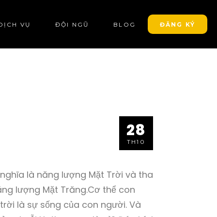
DỊCH VỤ
ĐỘI NGŨ
BLOG
ĐĂNG KÝ
28
TH10
nghĩa là năng lượng Mặt Trời và tha
năng lượng Mặt Trăng.Cơ thể con
rời là sự sống của con người. Và