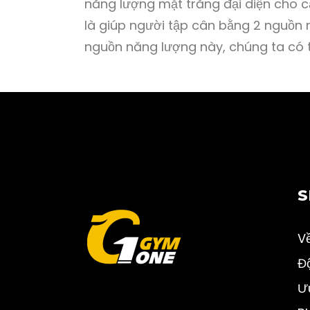
năng lượng mặt trăng đại diện cho c
là giúp người tập cân bằng 2 nguồn 
nguồn năng lượng này, chúng ta có 
S
Về
Đ
Ư