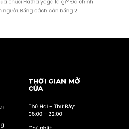
ủa chuỗi Hatha yoga là gì? Đó chính
n người. Bằng cách cân bằng 2
THỜI GIAN MỞ
CỬA
Thứ Hai – Thứ Bảy:
ận
06:00 – 22:00
ng
Chủ nhật: