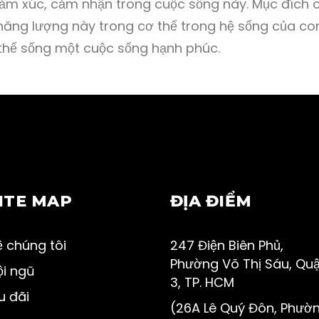
ảm xúc, cảm nhận trong cuộc sống này. Mục đích c
năng lượng này trong cơ thể trong hệ sống của co
thể sống một cuộc sống hạnh phúc.
ITE MAP
ĐỊA ĐIỂM
 chúng tôi
247 Điện Biên Phủ,
Phường Võ Thị Sáu, Qu
ội ngũ
3, TP. HCM
u đãi
(26A Lê Quý Đôn, Phườ